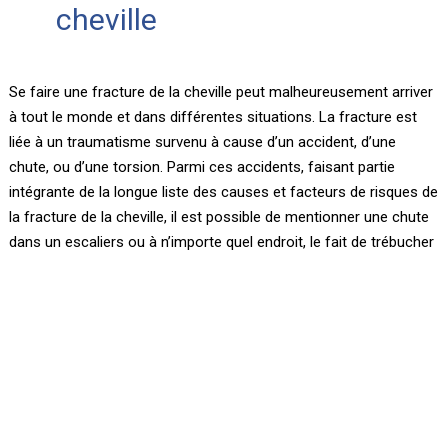
cheville
Se faire une fracture de la cheville peut malheureusement arriver
à tout le monde et dans différentes situations. La fracture est
liée à un traumatisme survenu à cause d’un accident, d’une
chute, ou d’une torsion. Parmi ces accidents, faisant partie
intégrante de la longue liste des causes et facteurs de risques de
la fracture de la cheville, il est possible de mentionner une chute
dans un escaliers ou à n’importe quel endroit, le fait de trébucher
en mettant le pied dans un trou, la mauvaise réception d’un saut,
le manque de vitamine D, une activité sportive à risques comme
les sports mécaniques de type motocross, un accident de deux-
roues, une chute lors d’une activité sportive à cause de la fatigue
musculaire. Cette dernière est par ailleurs appelée « fracture de
fatigue » et est généralement causée par un stress excessif et
donc une fatigue musculaire trop importante. Des tumeurs
osseuses se plaçant sur la région du tibia peuvent également