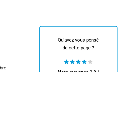
Qu'avez-vous pensé
de cette page ?
bre
Note moyenne
3.8
/
5. Nombre de votes :
5