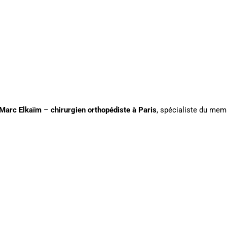
Marc Elkaïm
–
chirurgien orthopédiste à Paris
, spécialiste du mem
 : pied, cheville, hanche, genou.