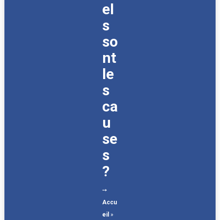
el
s
so
nt
le
s
ca
u
se
s
?
➙
Accu
eil
»