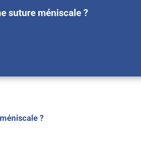
ne suture méniscale ?
 méniscale ?