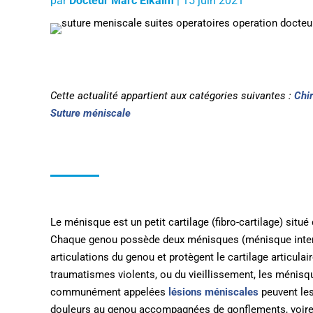
par
Docteur Marc Elkaïm
|
15 juin 2021
Cette actualité appartient aux catégories suivantes :
Chi
Suture méniscale
Le ménisque est un petit cartilage (fibro-cartilage) situé 
Chaque genou possède deux ménisques (ménisque intern
articulations du genou et protègent le cartilage articula
traumatismes violents, ou du vieillissement, les ménisqu
communément appelées
lésions méniscales
peuvent les
douleurs au genou accompagnées de gonflements, voire d