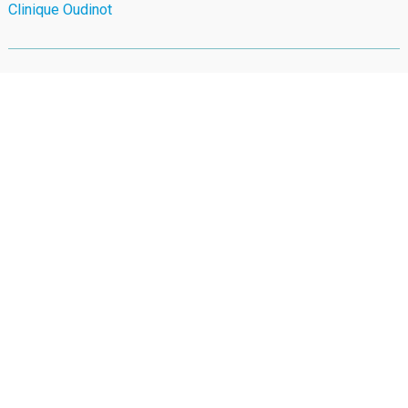
Clinique Oudinot
2 Rue Rousselet
75007 Paris
Itinéraire sur Google Maps
>>> Téléphone
06 66 32 19 35
Clinique Rémusat
21 Rue de Rémusat
75016 Paris
Itinéraire sur Google Maps
>>> Téléphone
06 66 32 19 35