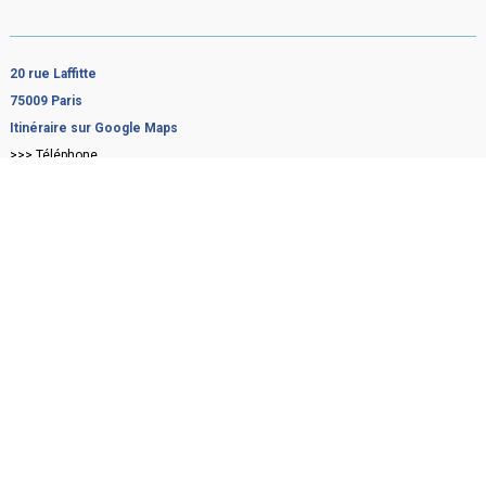
20 rue Laffitte
75009 Paris
Itinéraire sur Google Maps
>>> Téléphone
06 66 32 19 35
Clinique Oudinot
2 Rue Rousselet
75007 Paris
Itinéraire sur Google Maps
>>> Téléphone
06 66 32 19 35