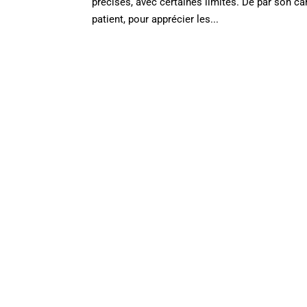
précises, avec certaines limites. De par son car
patient, pour apprécier les...