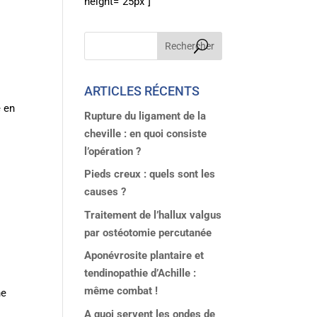
height="25px"]
ARTICLES RÉCENTS
e
e en
Rupture du ligament de la
cheville : en quoi consiste
l’opération ?
Pieds creux : quels sont les
causes ?
Traitement de l’hallux valgus
par ostéotomie percutanée
Aponévrosite plantaire et
tendinopathie d’Achille :
même combat !
ne
A quoi servent les ondes de