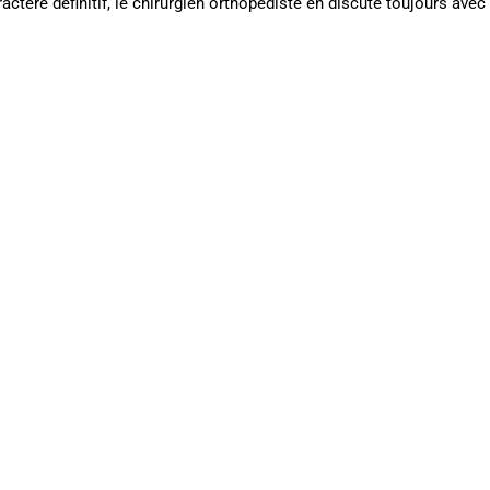
actère définitif, le chirurgien orthopédiste en discute toujours avec