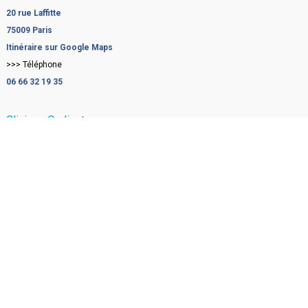
20 rue Laffitte
75009 Paris
Itinéraire sur Google Maps
>>> Téléphone
06 66 32 19 35
Clinique Oudinot
2 Rue Rousselet
75007 Paris
Itinéraire sur Google Maps
>>> Téléphone
06 66 32 19 35
Clinique Rémusat