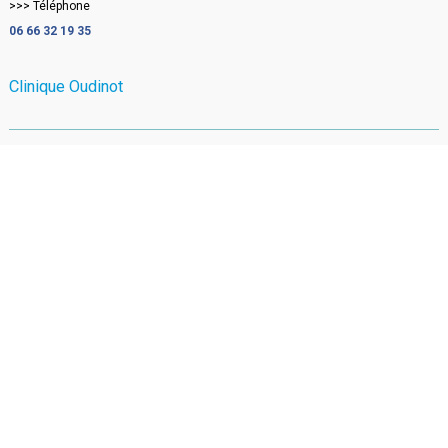
>>> Téléphone
06 66 32 19 35
Clinique Oudinot
2 Rue Rousselet
75007 Paris
Itinéraire sur Google Maps
>>> Téléphone
06 66 32 19 35
Clinique Rémusat
21 Rue de Rémusat
75016 Paris
Itinéraire sur Google Maps